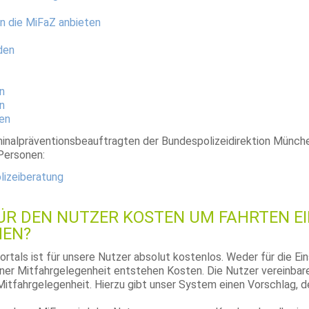
rn die MiFaZ anbieten
den
n
n
en
minalpräventionsbeauftragten der Bundespolizeidirektion Münc
Personen:
olizeiberatung
ÜR DEN NUTZER KOSTEN UM FAHRTEN E
HEN?
rtals ist für unsere Nutzer absolut kostenlos. Weder für die Ein
ner Mitfahrgelegenheit entstehen Kosten. Die Nutzer vereinbare
Mitfahrgelegenheit. Hierzu gibt unser System einen Vorschlag, d