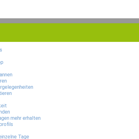
s
op
cannen
hren
hrgelegenheiten
ieren
eit
unden
agen mehr erhalten
rofils
einzelne Tage