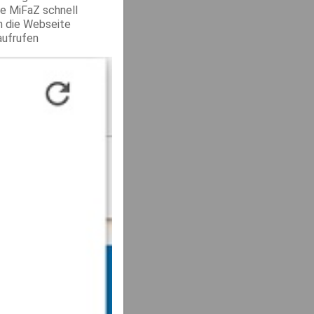
ie MiFaZ schnell
h die Webseite
aufrufen