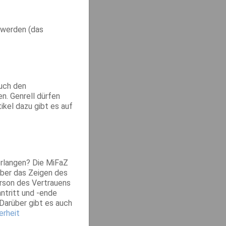
 werden (das
auch den
n. Genrell dürfen
ikel dazu gibt es auf
erlangen? Die MiFaZ
aber das Zeigen des
erson des Vertrauens
ntritt und -ende
Darüber gibt es auch
erheit