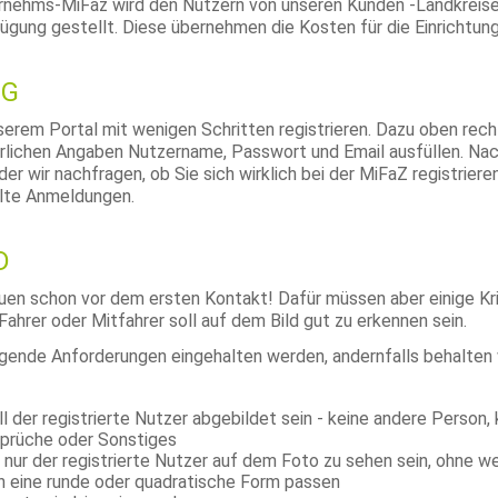
ernehms-MiFaz wird den Nutzern von unseren Kunden -Landkreis
gung gestellt. Diese übernehmen die Kosten für die Einrichtun
NG
serem Portal mit wenigen Schritten registrieren. Dazu oben recht
erlichen Angaben Nutzername, Passwort und Email ausfüllen. Nac
 der wir nachfragen, ob Sie sich wirklich bei der MiFaZ registrie
llte Anmeldungen.
D
en schon vor dem ersten Kontakt! Dafür müssen aber einige Krite
 Fahrer oder Mitfahrer soll auf dem Bild gut zu erkennen sein.
lgende Anforderungen eingehalten werden, andernfalls behalten wi
 der registrierte Nutzer abgebildet sein - keine andere Person, 
Sprüche oder Sonstiges
t nur der registrierte Nutzer auf dem Foto zu sehen sein, ohne 
in eine runde oder quadratische Form passen