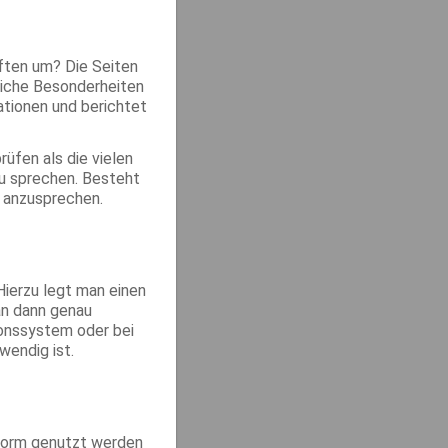
ften um? Die Seiten
liche Besonderheiten
ationen und berichtet
üfen als die vielen
 zu sprechen. Besteht
t anzusprechen.
ierzu legt man einen
an dann genau
ionssystem oder bei
wendig ist.
 Form genutzt werden