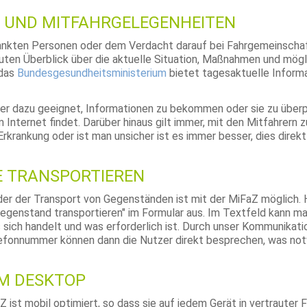
 UND MITFAHRGELEGENHEITEN
ankten Personen oder dem Verdacht darauf bei Fahrgemeinscha
uten Überblick über die aktuelle Situation, Maßnahmen und mög
 das
Bundesgesundheitsministerium
bietet tagesaktuelle Inform
er dazu geeignet, Informationen zu bekommen oder sie zu überpr
m Internet findet. Darüber hinaus gilt immer, mit den Mitfahrern
Erkrankung oder ist man unsicher ist es immer besser, dies direk
 TRANSPORTIEREN
er der Transport von Gegenständen ist mit der MiFaZ möglich. H
Gegenstand transportieren" im Formular aus. Im Textfeld kann m
 sich handelt und was erforderlich ist. Durch unser Kommunikat
lefonnummer können dann die Nutzer direkt besprechen, was not
EM DESKTOP
 ist mobil optimiert, so dass sie auf jedem Gerät in vertrauter