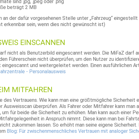
ate sind .jpg, .jpeg oder .png
öße beträgt 2 MB
 an der dafür vorgesehenen Stelle unter „Fahrzeug“ eingestellt
 erkennbar sein, wenn dies nicht gewünscht ist)
WEIS EINSCANNEN
rf nicht als Benutzerbild eingescannt werden. Die MiFaZ darf 
en Führerschein nicht überprüfen, um den Nutzer zu identifiziere
eingescannt und weitergeleitet werden. Einen ausführlichen Art
fahrzentrale - Personalausweis
EIM MITFAHREN
ge des Vertrauens. Wie kann man eine größtmögliche Sicherheit 
per Ausweisscan überprüfen. Als Fahrer oder Mitfahrer kann man 
 um für beide die Sicherheit zu erhöhen. Man kann auch einer P
itfahrgelegenheit in Anspruch nimmt. Diese kann man bei Fahrta
richt zukommen lassen. So erhöht man seine eigene Sicherheit. 
erem
Blog
:
Für zwischenmenschliches Vertrauen mit analoger Sich